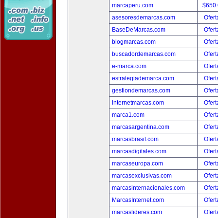
marcaperu.com
$650
asesoresdemarcas.com
Ofert
BaseDeMarcas.com
Ofert
blogmarcas.com
Ofert
buscadordemarcas.com
Ofert
e-marca.com
Ofert
estrategiademarca.com
Ofert
gestiondemarcas.com
Ofert
internetmarcas.com
Ofert
marca1.com
Ofert
marcasargentina.com
Ofert
marcasbrasil.com
Ofert
marcasdigitales.com
Ofert
marcaseuropa.com
Ofert
marcasexclusivas.com
Ofert
marcasinternacionales.com
Ofert
MarcasInternet.com
Ofert
marcaslideres.com
Ofert