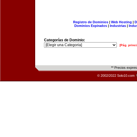
Registro de Dominios
|
Web Hosting
|
D
Dominios Expirados
|
Industrias
|
Indu
Categorías de Dominio:
[Pág. princi
** Precios expre
© 2002/2022 Solo10.com