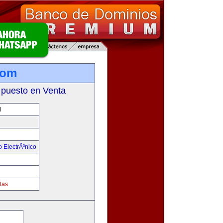
com
 puesto en Venta
M
 ElectrÃ³nico
!
tas