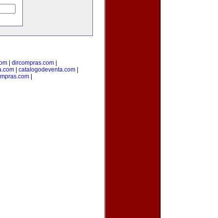
com
|
dircompras.com
|
a.com
|
catalogodeventa.com
|
ompras.com
|