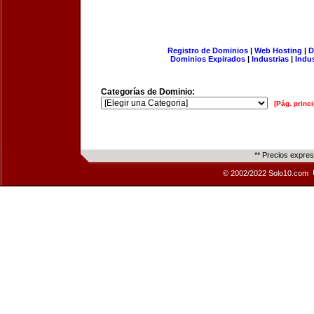
Registro de Dominios
|
Web Hosting
|
D
Dominios Expirados
|
Industrias
|
Indu
Categorías de Dominio:
[Pág. princi
** Precios expre
© 2002/2022 Solo10.com