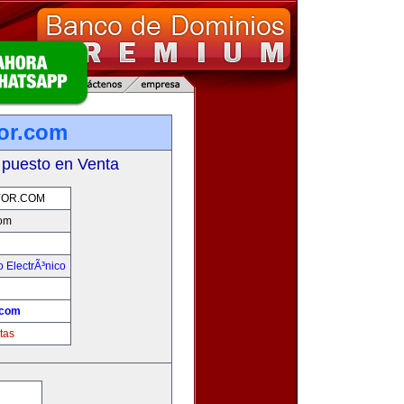
or.com
 puesto en Venta
OR.COM
om
 ElectrÃ³nico
!
.com
tas