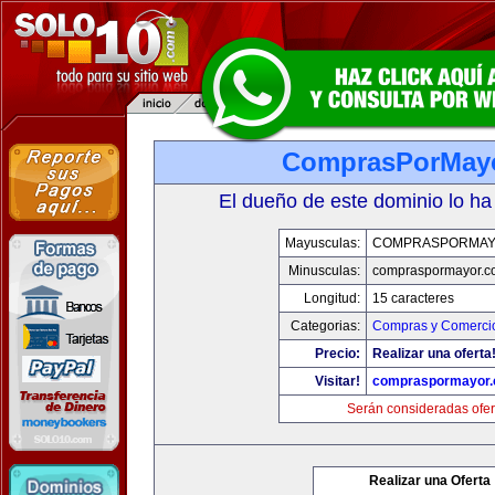
ComprasPorMay
El dueño de este dominio lo ha
Mayusculas:
COMPRASPORMAY
Minusculas:
compraspormayor.c
Longitud:
15 caracteres
Categorias:
Compras y Comercio
Precio:
Realizar una oferta
Visitar!
compraspormayor
Serán consideradas ofer
Realizar una Oferta