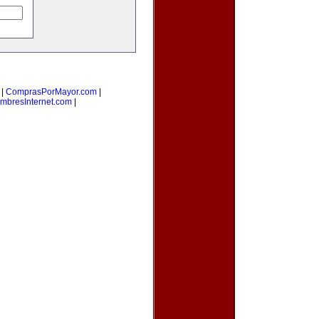
|
ComprasPorMayor.com
|
mbresInternet.com
|