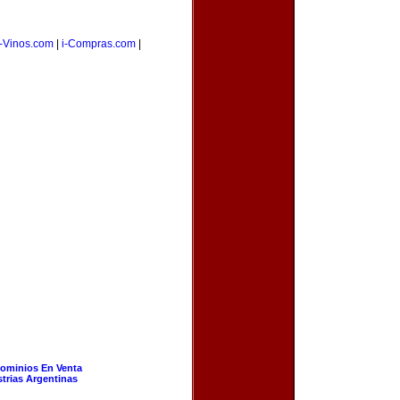
-Vinos.com
|
i-Compras.com
|
ominios En Venta
strias Argentinas