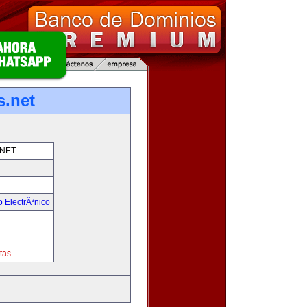
.net
NET
 ElectrÃ³nico
!
tas