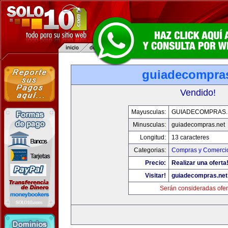
guiadecompras
Vendido!
Mayusculas:
GUIADECOMPRAS.
Minusculas:
guiadecompras.net
Longitud:
13 caracteres
Categorias:
Compras y Comercio
Precio:
Realizar una oferta
Visitar!
guiadecompras.net
Serán consideradas ofer