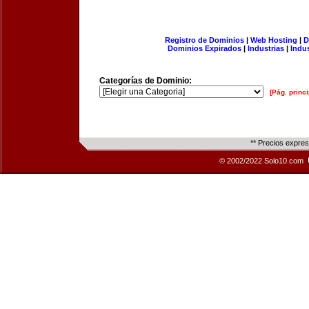
Registro de Dominios
|
Web Hosting
|
D
Dominios Expirados
|
Industrias
|
Indu
Categorías de Dominio:
[Pág. princi
** Precios expre
© 2002/2022 Solo10.com