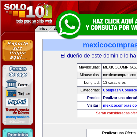
mexicocompra
El dueño de este dominio lo ha
Mayusculas:
MEXICOCOMPRAS
Minusculas:
mexicocompras.co
Longitud:
13 caracteres
Categorias:
Compras y Comercio
Precio:
Realizar una oferta
Visitar!
mexicocompras.c
Serán consideradas ofer
Realizar una Oferta