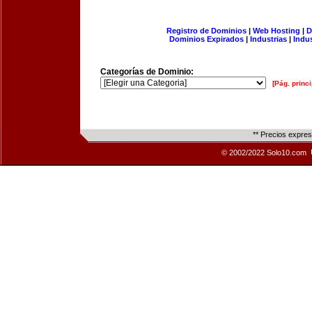
Registro de Dominios
|
Web Hosting
|
D
Dominios Expirados
|
Industrias
|
Indu
Categorías de Dominio:
[Pág. princi
** Precios expre
© 2002/2022 Solo10.com