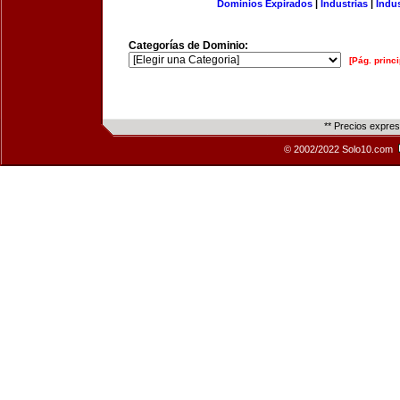
Dominios Expirados
|
Industrias
|
Indu
Categorías de Dominio:
[Pág. princi
** Precios expre
© 2002/2022 Solo10.com