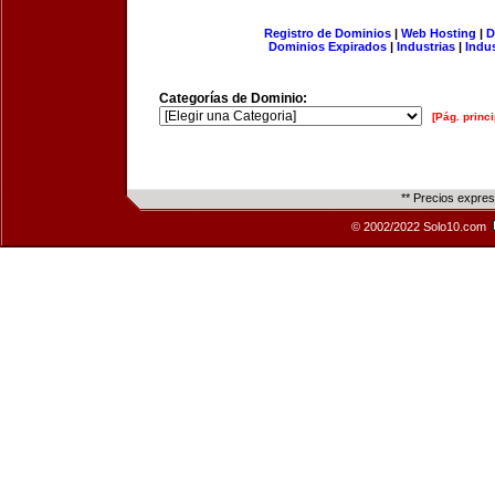
Registro de Dominios
|
Web Hosting
|
D
Dominios Expirados
|
Industrias
|
Indu
Categorías de Dominio:
[Pág. princi
** Precios expre
© 2002/2022 Solo10.com